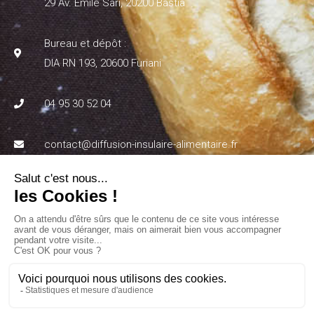
29 Av. Emile Sari, 20200 Bastia
Bureau et dépôt :
DIA RN 193, 20600 Furiani
04 95 30 52 04
contact@diffusion-insulaire-alimentaire.fr
Lundi au jeudi : 8h15 - 11h45 / 14h15 - 18h
Vendredi : 8h15 - 11h45 / 14h15 - 17h
Samedi : 8h - 12h